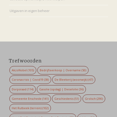
Uitgaven in eigen beheer
Trefwoorden
AkzoNobel
(105)
Bedrijfsverkoop | Overname
(50)
Coronacrisis | Covid19
(38)
De Bleekerij (woonwijk)
(47)
Dorpsraad
(114)
Gasolie (opslag) | Dieselolie
(36)
Gemeente Enschede
(141)
Geschiedenis
(51)
Grolsch
(290)
Het Rutbeek (terrein)
(102)