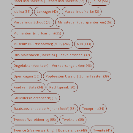
Hotel Bad Boekelo | Resort Bad Boekelo
(52)
Jubilea
(56)
Jubilea
(35)
Lekkages
(40)
Marcellinus (kerk)
(62)
Marcellinus (School)
(33)
Marssteden (bedrijventerrein)
(62)
Momentum (mortuarium)
(35)
Museum Buurtspoorweg (MBS)
(246)
N18
(113)
OBS Molenbeek (Boekelo) | Boekelerschool
(37)
Ongelukken (verkeer) | Verkeersongelukken
(46)
Open dagen
(36)
Popfeesten Usselo | Zomerfeesten
(39)
Raad van State
(34)
Rechtspraak
(80)
SABMiller (bierconcern)
(36)
Staatstoezicht op de Mijnen (SodM)
(33)
Texoprint
(34)
Tweede Wereldoorlog
(55)
Twekkelo
(35)
Twence (afvalverwerking) | Boeldershoek
(48)
Twente
(41)