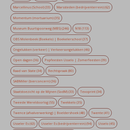
Marcellinus (School)
(33)
Marssteden (bedrijventerrein)
(62)
Momentum (mortuarium)
(35)
Museum Buurtspoorweg (MBS)
(246)
N18
(113)
OBS Molenbeek (Boekelo) | Boekelerschool
(37)
Ongelukken (verkeer) | Verkeersongelukken
(46)
Open dagen
(36)
Popfeesten Usselo | Zomerfeesten
(39)
Raad van State
(34)
Rechtspraak
(80)
SABMiller (bierconcern)
(36)
Staatstoezicht op de Mijnen (SodM)
(33)
Texoprint
(34)
Tweede Wereldoorlog
(55)
Twekkelo
(35)
Twence (afvalverwerking) | Boeldershoek
(48)
Twente
(41)
Usseler Es
(63)
Usseler Es (bedrijventerrein)
(94)
Usselo
(45)