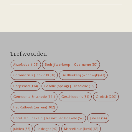
Trefwoorden
AkzoNobel
(105)
Bedrijfsverkoop | Overname
(50)
Coronacrisis | Covid19
(38)
De Bleekerij (woonwijk)
(47)
Dorpsraad
(114)
Gasolie (opslag) | Dieselolie
(36)
Gemeente Enschede
(141)
Geschiedenis
(51)
Grolsch
(290)
Het Rutbeek (terrein)
(102)
Hotel Bad Boekelo | Resort Bad Boekelo
(52)
Jubilea
(56)
Jubilea
(35)
Lekkages
(40)
Marcellinus (kerk)
(62)