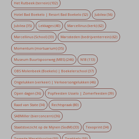
Het Rutbeek (terrein)
(102)
Hotel Bad Boekelo | Resort Bad Boekelo
(52)
Jubilea
(56)
Jubilea
(35)
Lekkages
(40)
Marcellinus (kerk)
(62)
Marcellinus (School)
(33)
Marssteden (bedrijventerrein)
(62)
Momentum (mortuarium)
(35)
Museum Buurtspoorweg (MBS)
(246)
N18
(113)
OBS Molenbeek (Boekelo) | Boekelerschool
(37)
Ongelukken (verkeer) | Verkeersongelukken
(46)
Open dagen
(36)
Popfeesten Usselo | Zomerfeesten
(39)
Raad van State
(34)
Rechtspraak
(80)
SABMiller (bierconcern)
(36)
Staatstoezicht op de Mijnen (SodM)
(33)
Texoprint
(34)
Tweede Wereldoorlog
(55)
Twekkelo
(35)