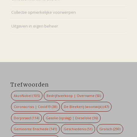
Collectie opmerkelijke voorwerpen
Uitgaven in eigen beheer
Trefwoorden
AkzoNobel
(105)
Bedrijfsverkoop | Overname
(50)
Coronacrisis | Covid19
(38)
De Bleekerij (woonwijk)
(47)
Dorpsraad
(114)
Gasolie (opslag) | Dieselolie
(36)
Gemeente Enschede
(141)
Geschiedenis
(51)
Grolsch
(290)