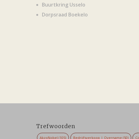
Buurtkring Usselo
Dorpsraad Boekelo
Trefwoorden
AkzoNobel
(105)
Bedrijfsverkoop | Overname
(50)
Co