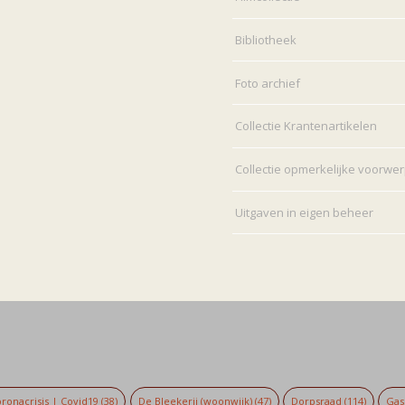
Bibliotheek
Foto archief
Collectie Krantenartikelen
Collectie opmerkelijke voorwe
Uitgaven in eigen beheer
ronacrisis | Covid19
(38)
De Bleekerij (woonwijk)
(47)
Dorpsraad
(114)
Gaso