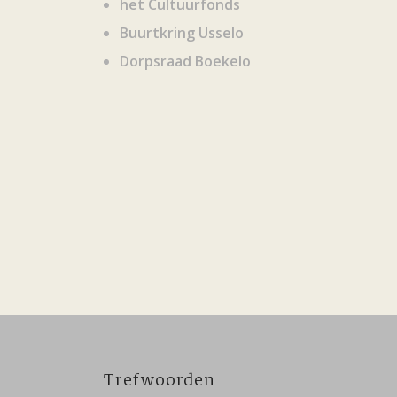
het Cultuurfonds
Buurtkring Usselo
Dorpsraad Boekelo
Trefwoorden