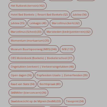
Het Rutbeek (terrein)
(102)
Hotel Bad Boekelo | Resort Bad Boekelo
(52)
Jubilea
(56)
Jubilea
(35)
Lekkages
(40)
Marcellinus (kerk)
(62)
Marcellinus (School)
(33)
Marssteden (bedrijventerrein)
(62)
Momentum (mortuarium)
(35)
Museum Buurtspoorweg (MBS)
(246)
N18
(113)
OBS Molenbeek (Boekelo) | Boekelerschool
(37)
Ongelukken (verkeer) | Verkeersongelukken
(46)
Open dagen
(36)
Popfeesten Usselo | Zomerfeesten
(39)
Raad van State
(34)
Rechtspraak
(80)
SABMiller (bierconcern)
(36)
Staatstoezicht op de Mijnen (SodM)
(33)
Texoprint
(34)