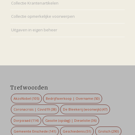
Collectie Krantenartikelen
Collectie opmerkelijke voorwerpen
Uitgaven in eigen beheer
Trefwoorden
AkzoNobel
(105)
Bedrijfsverkoop | Overname
(50)
Coronacrisis | Covid19
(38)
De Bleekerij (woonwijk)
(47)
Dorpsraad
(114)
Gasolie (opslag) | Dieselolie
(36)
Gemeente Enschede
(141)
Geschiedenis
(51)
Grolsch
(290)